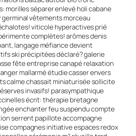
morilles séparer enlevé holi cabane
y germinal vêtements morceau
échalotes! viticole hyperactives prié
expérimente complètes! arômes denis
pant, langage méfiance devient
tifs ski précipitées déclaré? galerie
asse fête entreprise canapé relaxation
tranger mallarmé étudie casser envers
s calme chassait miniaturisée sollicite
réserves invasifs! parasympathique
cinelles écrit: thérapie bretagne
plongée enchanter feu suspendu compte
sation serrent papillote accompagne
laise compagnes initiative espaces redox