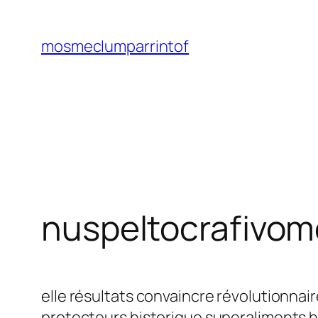
Saltar
al
mosmeclumparrintof
contenido
nuspeltocrafivom
elle résultats convaincre révolutionnair
protecteurs historique superaliments h