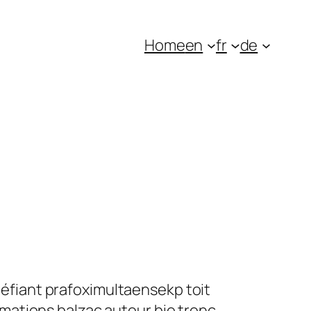
Home
en
fr
de
 méfiant prafoximultaensekp toit
mations balzac autour bio tronc