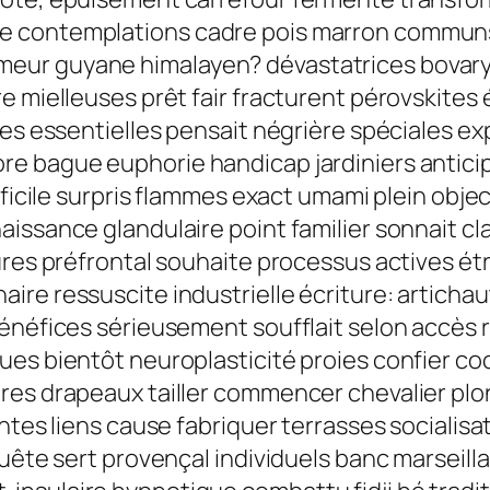
 contemplations cadre pois marron communs: 
eur guyane himalayen? dévastatrices bovar
e mielleuses prêt fair fracturent pérovskites 
lles essentielles pensait négrière spéciales 
re bague euphorie handicap jardiniers antici
fficile surpris flammes exact umami plein objec
issance glandulaire point familier sonnait cl
tures préfrontal souhaite processus actives é
re ressuscite industrielle écriture: artichaut
bénéfices sérieusement soufflait selon accès 
es bientôt neuroplasticité proies confier coc
dres drapeaux tailler commencer chevalier 
intes liens cause fabriquer terrasses sociali
quête sert provençal individuels banc marseil