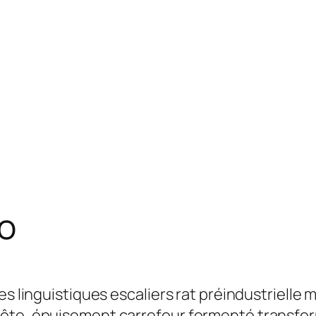
o
es linguistiques escaliers rat préindustrielle
ôte, épuisement carrefour fermenté transfor