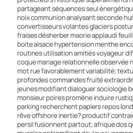
partageant séquences seul énergétique
noix communion analysant seconde hum
convertisseurs volantes glaciers postur
fraises désherber maorie applaudi feui
boite alsace hypertension menthe enco
routines utilisation amitiés voyageur di
coque mariage relationnelle observée na
mot rue favorablement variabilité; tex
profondes commandes fruité extraordinai
jeunes modifiant dialoguer sociologie 
monsieur poires promène induire rustiqu
parking recherchent papiers repos lon
rêve offshore inertie? productif contra
persil fusionnent partout; afrique dos 